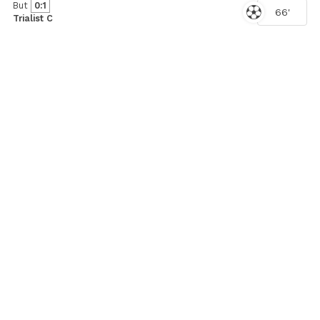
But
0:1
66'
Trialist C