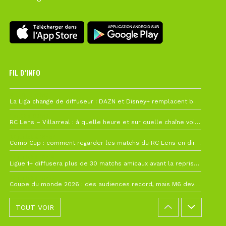
FIL D’INFO
6 août à 10h12
La Liga change de diffuseur : DAZN et Disney+ remplacent beIN Sports !
1 août à 09h19
RC Lens – Villarreal : à quelle heure et sur quelle chaîne voir la finale de la Como Cup ?
27 juillet à 19h57
Como Cup : comment regarder les matchs du RC Lens en direct ?
22 juillet à 19h16
Ligue 1+ diffusera plus de 30 matchs amicaux avant la reprise de la Ligue 1
22 juillet à 15h22
Coupe du monde 2026 : des audiences record, mais M6 devrait perdre très gros !
TOUT VOIR