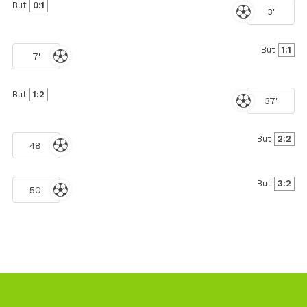
But
0:1
3'
But
1:1
7'
But
1:2
37'
But
2:2
48'
But
3:2
50'