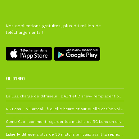
Nos applications gratuites, plus d'1 million de
téléchargements !
FIL D’INFO
6 août à 10h12
La Liga change de diffuseur : DAZN et Disney+ remplacent beIN Sports !
1 août à 09h19
RC Lens – Villarreal : à quelle heure et sur quelle chaîne voir la finale de la Como Cup ?
27 juillet à 19h57
Como Cup : comment regarder les matchs du RC Lens en direct ?
22 juillet à 19h16
Ligue 1+ diffusera plus de 30 matchs amicaux avant la reprise de la Ligue 1