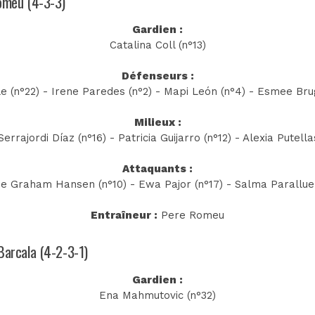
Romeu (4-3-3)
Gardien :
Catalina Coll (n°13)
Défenseurs :
e (n°22) - Irene Paredes (n°2) - Mapi León (n°4) - Esmee Bru
Milieux :
errajordi Díaz (n°16) - Patricia Guijarro (n°12) - Alexia Putella
Attaquants :
ne Graham Hansen (n°10) - Ewa Pajor (n°17) - Salma Paralluel
Entraîneur :
Pere Romeu
 Barcala (4-2-3-1)
Gardien :
Ena Mahmutovic (n°32)