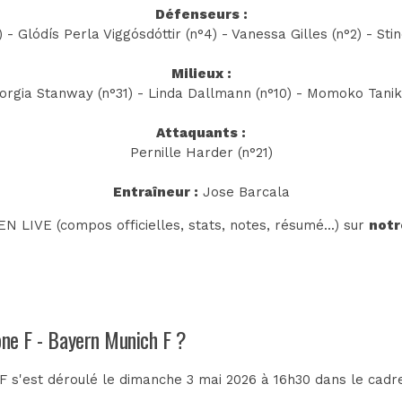
Défenseurs :
) - Glódís Perla Viggósdóttir (n°4) - Vanessa Gilles (n°2) - Stin
Milieux :
orgia Stanway (n°31) - Linda Dallmann (n°10) - Momoko Tanika
Attaquants :
Pernille Harder (n°21)
Entraîneur :
Jose Barcala
N LIVE (compos officielles, stats, notes, résumé...) sur
notr
one F - Bayern Munich F ?
 s'est déroulé le dimanche 3 mai 2026 à 16h30 dans le cadr