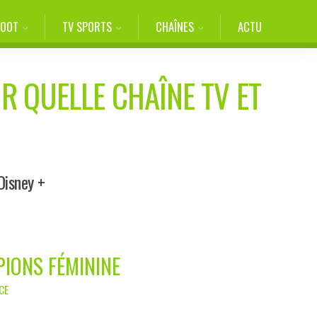
FOOT
TV SPORTS
CHAÎNES
ACTU
UR QUELLE CHAÎNE TV ET
Disney +
PIONS FÉMININE
CE