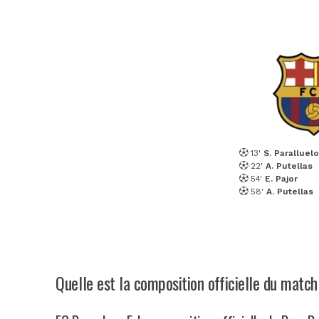
13'
S. Paralluelo
22'
A. Putellas
54'
E. Pajor
58'
A. Putellas
Quelle est la composition officielle du matc