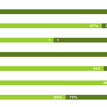
67%
1
1
542
4
89%
75%