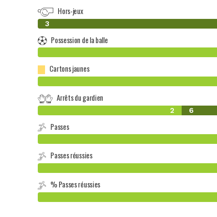
Hors-jeux
0
3
Possession de la balle
Cartons jaunes
Arrêts du gardien
2
6
Passes
Passes réussies
% Passes réussies