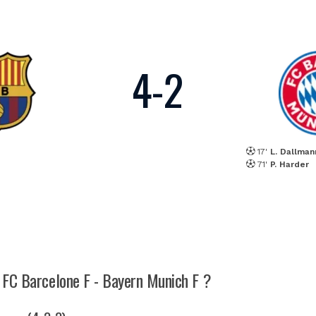
4
-
2
17'
L. Dallman
71'
P. Harder
h FC Barcelone F - Bayern Munich F ?