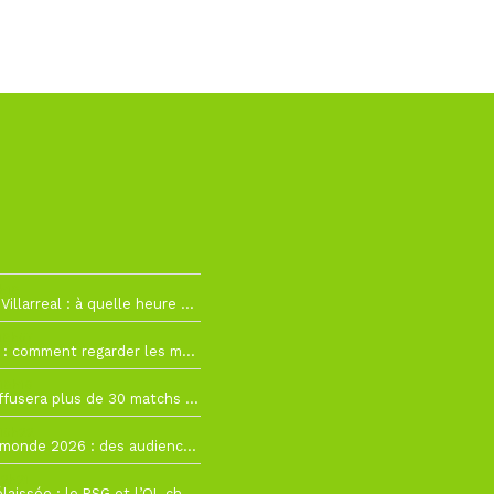
h19
RC Lens – Villarreal : à quelle heure et sur quelle chaîne voir la finale de la Como Cup ?
 19h57
Como Cup : comment regarder les matchs du RC Lens en direct ?
 19h16
Ligue 1+ diffusera plus de 30 matchs amicaux avant la reprise de la Ligue 1
 15h22
Coupe du monde 2026 : des audiences record, mais M6 devrait perdre très gros !
 12h21
Ligue 1+ délaissée : le PSG et l’OL choisissent d’autres diffuseurs pour leur reprise