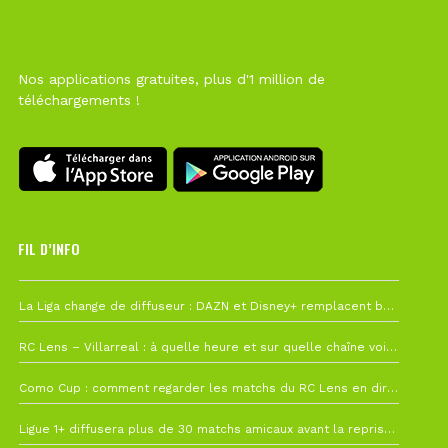
Nos applications gratuites, plus d'1 million de
téléchargements !
FIL D’INFO
6 août à 10h12
La Liga change de diffuseur : DAZN et Disney+ remplacent beIN Sports !
1 août à 09h19
RC Lens – Villarreal : à quelle heure et sur quelle chaîne voir la finale de la Como Cup ?
27 juillet à 19h57
Como Cup : comment regarder les matchs du RC Lens en direct ?
22 juillet à 19h16
Ligue 1+ diffusera plus de 30 matchs amicaux avant la reprise de la Ligue 1