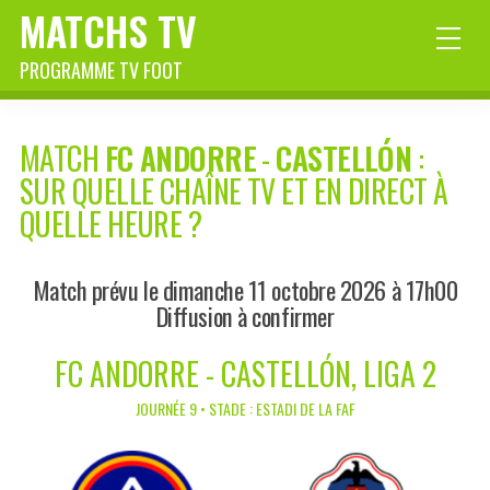
MATCHS TV
PROGRAMME TV FOOT
MATCH
FC ANDORRE
-
CASTELLÓN
:
SUR QUELLE CHAÎNE TV ET EN DIRECT À
QUELLE HEURE ?
Match prévu le dimanche 11 octobre 2026 à 17h00
Diffusion à confirmer
FC ANDORRE - CASTELLÓN, LIGA 2
JOURNÉE 9 • STADE : ESTADI DE LA FAF