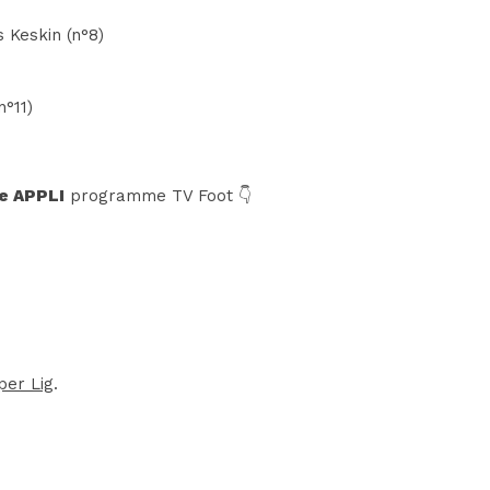
 Keskin (n°8)
n°11)
e APPLI
programme TV Foot 👇
per Lig
.