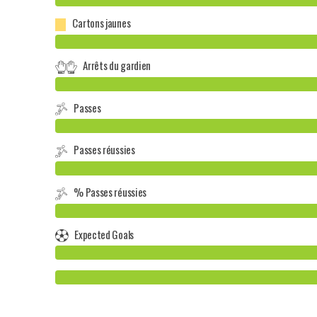
Cartons jaunes
Arrêts du gardien
Passes
Passes réussies
% Passes réussies
Expected Goals