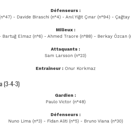
Défenseurs :
n°47) - Davide Biraschi (n°4) - Anıl Yiğit Çınar (n°94) - Çağtay
Milieux :
- Bartuğ Elmaz (n°6) - Ahmed Traore (n°88) - Berkay Özcan (n
Attaquants :
Sam Larsson (n°23)
Entraîneur :
Onur Korkmaz
ra (3-4-3)
Gardien :
Paulo Victor (n°48)
Défenseurs :
Nuno Lima (n°3) - Fidan Aliti (n°5) - Bruno Viana (n°30)