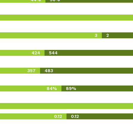
3
2
424
544
357
483
84%
89%
0.12
0.12