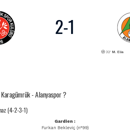
2
-
1
32'
M. Elia
ch Karagümrük - Alanyaspor ?
maz (4-2-3-1)
Gardien :
Furkan Bekleviç (n°99)