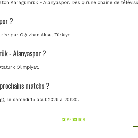
tch Karagümrük - Alanyaspor. Dès qu’une chaîne de télévisio
por ?
itrée par
Oguzhan Aksu, Türkiye
.
rük - Alanyaspor ?
Ataturk Olimpiyat
.
s prochains matchs ?
g)
, le samedi 15 août 2026 à 20h30.
COMPOSITION