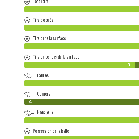
Total tirs
Tirs bloqués
Tirs dans la surface
Tirs en dehors de la surface
3
Fautes
Corners
0
4
Hors-jeux
Possession de la balle