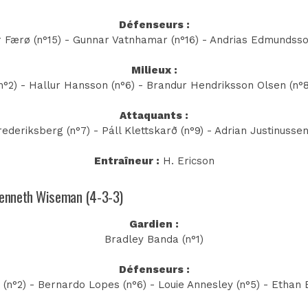
Défenseurs :
Færø (n°15) - Gunnar Vatnhamar (n°16) - Andrias Edmundsso
Milieux :
°2) - Hallur Hansson (n°6) - Brandur Hendriksson Olsen (n°8)
Attaquants :
rederiksberg (n°7) - Páll Klettskarð (n°9) - Adrian Justinussen
Entraîneur :
H. Ericson
l Kenneth Wiseman (4-3-3)
Gardien :
Bradley Banda (n°1)
Défenseurs :
(n°2) - Bernardo Lopes (n°6) - Louie Annesley (n°5) - Ethan B