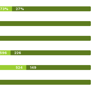
73%
27%
596
226
524
149