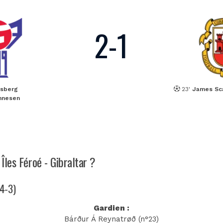
2
-
1
ksberg
23'
James Sc
nnesen
Îles Féroé - Gibraltar ?
-4-3)
Gardien :
Bárður Á Reynatrøð (n°23)