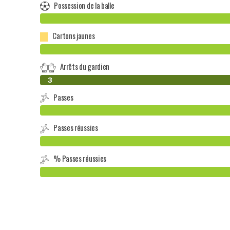
Possession de la balle
Cartons jaunes
Arrêts du gardien
0
3
Passes
Passes réussies
% Passes réussies