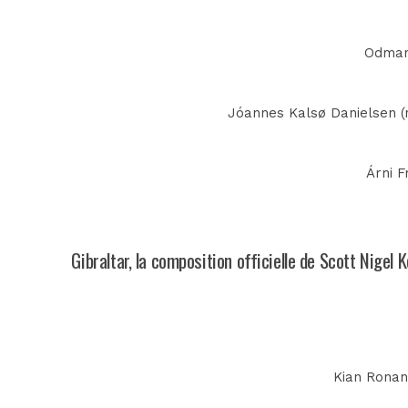
Odmar 
Jóannes Kalsø Danielsen (n
Árni F
Gibraltar, la composition officielle de Scott Nige
Kian Ronan 