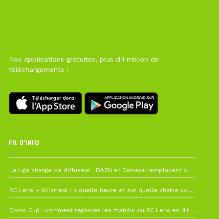
Nos applications gratuites, plus d'1 million de
téléchargements !
FIL D’INFO
6 août à 10h12
La Liga change de diffuseur : DAZN et Disney+ remplacent beIN Sports !
1 août à 09h19
RC Lens – Villarreal : à quelle heure et sur quelle chaîne voir la finale de la Como Cup ?
27 juillet à 19h57
Como Cup : comment regarder les matchs du RC Lens en direct ?