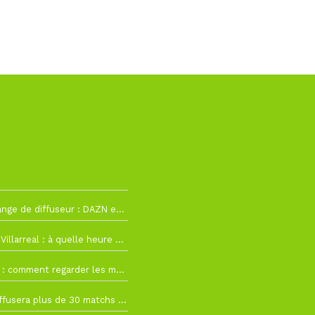
h12
La Liga change de diffuseur : DAZN et Disney+ remplacent beIN Sports !
h19
RC Lens – Villarreal : à quelle heure et sur quelle chaîne voir la finale de la Como Cup ?
 19h57
Como Cup : comment regarder les matchs du RC Lens en direct ?
 19h16
Ligue 1+ diffusera plus de 30 matchs amicaux avant la reprise de la Ligue 1