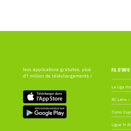
FIL D’INFO
Nos applications gratuites, plus
d'1 million de téléchargements !
6 août à 10
1 août à 09
27 juillet à
22 juillet à