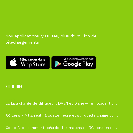
Nos applications gratuites, plus d'1 million de
téléchargements !
FIL D’INFO
6 août à 10h12
La Liga change de diffuseur : DAZN et Disney+ remplacent beIN Sports !
1 août à 09h19
RC Lens – Villarreal : à quelle heure et sur quelle chaîne voir la finale de la Como Cup ?
27 juillet à 19h57
Como Cup : comment regarder les matchs du RC Lens en direct ?