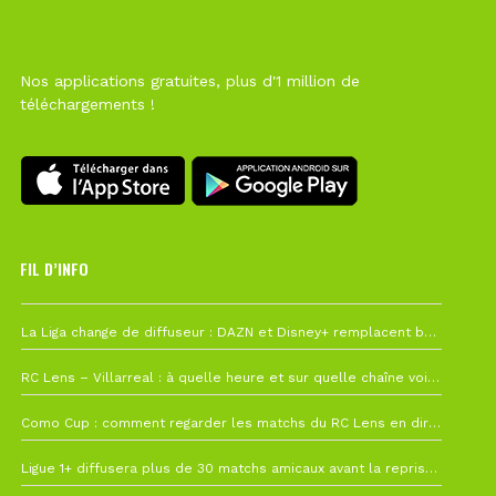
Nos applications gratuites, plus d'1 million de
téléchargements !
FIL D’INFO
6 août à 10h12
La Liga change de diffuseur : DAZN et Disney+ remplacent beIN Sports !
1 août à 09h19
RC Lens – Villarreal : à quelle heure et sur quelle chaîne voir la finale de la Como Cup ?
27 juillet à 19h57
Como Cup : comment regarder les matchs du RC Lens en direct ?
22 juillet à 19h16
Ligue 1+ diffusera plus de 30 matchs amicaux avant la reprise de la Ligue 1