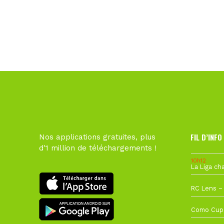
FIL D’INFO
Nos applications gratuites, plus
d'1 million de téléchargements !
10h12
1 août à 09
27 juillet à