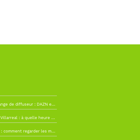
La Liga change de diffuseur : DAZN et Disney+ remplacent beIN Sports !
h19
RC Lens – Villarreal : à quelle heure et sur quelle chaîne voir la finale de la Como Cup ?
 19h57
Como Cup : comment regarder les matchs du RC Lens en direct ?