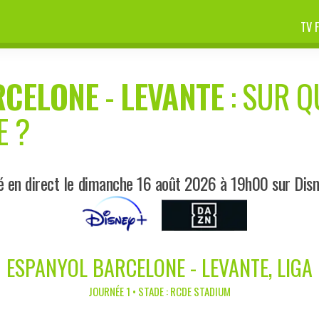
TV 
RCELONE
-
LEVANTE
: SUR Q
E ?
é en direct le dimanche 16 août 2026 à 19h00 sur Dis
ESPANYOL BARCELONE - LEVANTE, LIGA
JOURNÉE 1 • STADE : RCDE STADIUM