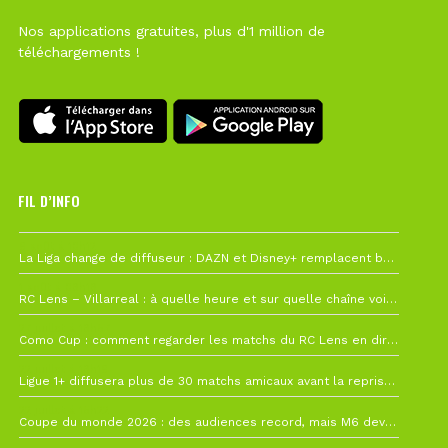
Nos applications gratuites, plus d'1 million de
téléchargements !
FIL D’INFO
6 août à 10h12
La Liga change de diffuseur : DAZN et Disney+ remplacent beIN Sports !
1 août à 09h19
RC Lens – Villarreal : à quelle heure et sur quelle chaîne voir la finale de la Como Cup ?
27 juillet à 19h57
Como Cup : comment regarder les matchs du RC Lens en direct ?
22 juillet à 19h16
Ligue 1+ diffusera plus de 30 matchs amicaux avant la reprise de la Ligue 1
22 juillet à 15h22
Coupe du monde 2026 : des audiences record, mais M6 devrait perdre très gros !