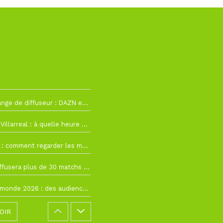
La Liga change de diffuseur : DAZN et Disney+ remplacent beIN Sports !
h19
RC Lens – Villarreal : à quelle heure et sur quelle chaîne voir la finale de la Como Cup ?
 19h57
Como Cup : comment regarder les matchs du RC Lens en direct ?
 19h16
Ligue 1+ diffusera plus de 30 matchs amicaux avant la reprise de la Ligue 1
 15h22
Coupe du monde 2026 : des audiences record, mais M6 devrait perdre très gros !
OIR