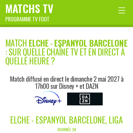
MATCHS TV
PROGRAMME TV FOOT
MATCH
ELCHE
-
ESPANYOL BARCELONE
: SUR QUELLE CHAÎNE TV ET EN DIRECT À
QUELLE HEURE ?
Match diffusé en direct le dimanche 2 mai 2027 à
17h00 sur Disney + et DAZN
ELCHE - ESPANYOL BARCELONE, LIGA
JOURNÉE 34