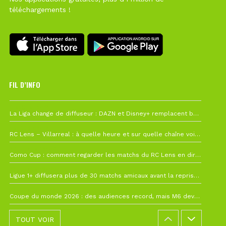
téléchargements !
FIL D’INFO
6 août à 10h12
La Liga change de diffuseur : DAZN et Disney+ remplacent beIN Sports !
1 août à 09h19
RC Lens – Villarreal : à quelle heure et sur quelle chaîne voir la finale de la Como Cup ?
27 juillet à 19h57
Como Cup : comment regarder les matchs du RC Lens en direct ?
22 juillet à 19h16
Ligue 1+ diffusera plus de 30 matchs amicaux avant la reprise de la Ligue 1
22 juillet à 15h22
Coupe du monde 2026 : des audiences record, mais M6 devrait perdre très gros !
TOUT VOIR