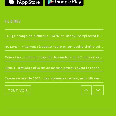
FIL D’INFO
6 août à 10h12
La Liga change de diffuseur : DAZN et Disney+ remplacent beIN Sports !
1 août à 09h19
RC Lens – Villarreal : à quelle heure et sur quelle chaîne voir la finale de la Como Cup ?
27 juillet à 19h57
Como Cup : comment regarder les matchs du RC Lens en direct ?
22 juillet à 19h16
Ligue 1+ diffusera plus de 30 matchs amicaux avant la reprise de la Ligue 1
22 juillet à 15h22
Coupe du monde 2026 : des audiences record, mais M6 devrait perdre très gros !
TOUT VOIR