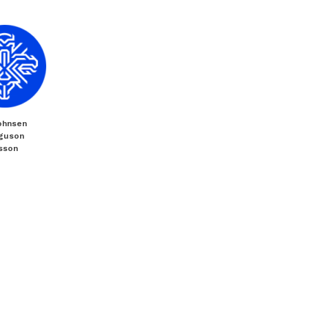
ohnsen
rguson
lsson