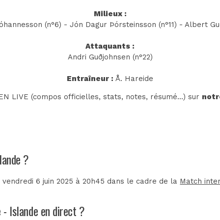
Milieux :
óhannesson (n°6) - Jón Dagur Þórsteinsson (n°11) - Albert 
Attaquants :
Andri Guðjohnsen (n°22)
Entraîneur :
Å. Hareide
N LIVE (compos officielles, stats, notes, résumé...) sur
notr
slande ?
 vendredi 6 juin 2025 à 20h45 dans le cadre de la
Match inte
 - Islande en direct ?