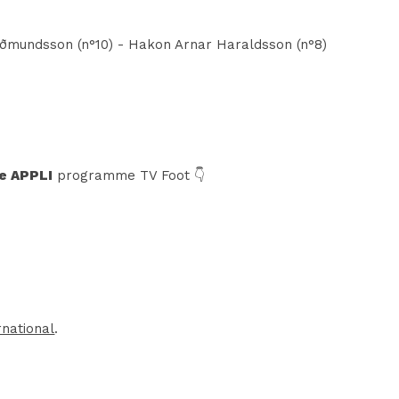
Guðmundsson (n°10) - Hakon Arnar Haraldsson (n°8)
e APPLI
programme TV Foot 👇
rnational
.