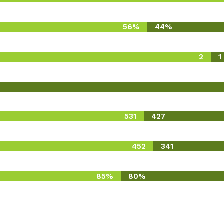
56%
44%
2
1
531
427
452
341
85%
80%