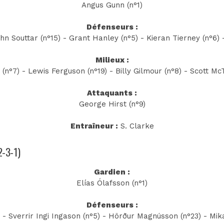
Angus Gunn (n°1)
Défenseurs :
hn Souttar (n°15) - Grant Hanley (n°5) - Kieran Tierney (n°6)
Milieux :
(n°7) - Lewis Ferguson (n°19) - Billy Gilmour (n°8) - Scott Mc
Attaquants :
George Hirst (n°9)
Entraîneur :
S. Clarke
2-3-1)
Gardien :
Elías Ólafsson (n°1)
Défenseurs :
 - Sverrir Ingi Ingason (n°5) - Hörður Magnússon (n°23) - Mik