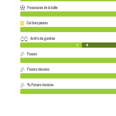
Possession de la balle
Cartons jaunes
Arrêts du gardien
1
4
Passes
Passes réussies
% Passes réussies