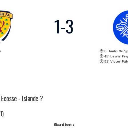
1
-
3
r
8'
Andri Guðj
45'
Lewis Fe
52'
Victor Pá
 Ecosse - Islande ?
1)
Gardien :