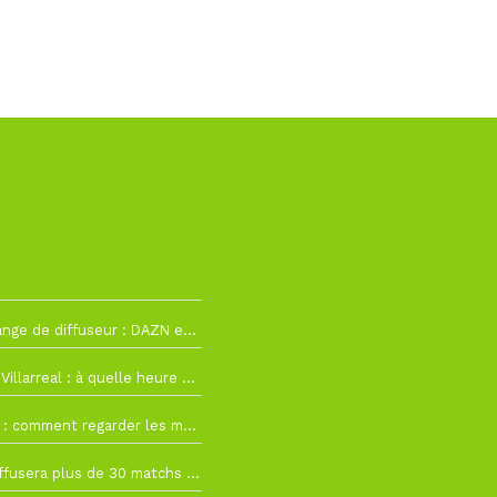
2
La Liga change de diffuseur : DAZN et Disney+ remplacent beIN Sports !
h19
RC Lens – Villarreal : à quelle heure et sur quelle chaîne voir la finale de la Como Cup ?
 19h57
Como Cup : comment regarder les matchs du RC Lens en direct ?
 19h16
Ligue 1+ diffusera plus de 30 matchs amicaux avant la reprise de la Ligue 1