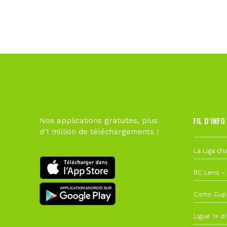
FIL D’INFO
Nos applications gratuites, plus
d'1 million de téléchargements !
Hier à 10h1
1 août à 09
27 juillet à
22 juillet à