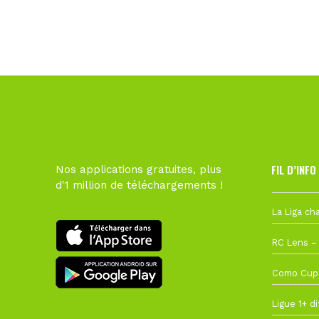
FIL D’INFO
Nos applications gratuites, plus
d'1 million de téléchargements !
Hier à 10h1
1 août à 09
27 juillet à
22 juillet à