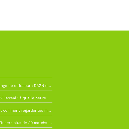
2
La Liga change de diffuseur : DAZN et Disney+ remplacent beIN Sports !
h19
RC Lens – Villarreal : à quelle heure et sur quelle chaîne voir la finale de la Como Cup ?
 19h57
Como Cup : comment regarder les matchs du RC Lens en direct ?
 19h16
Ligue 1+ diffusera plus de 30 matchs amicaux avant la reprise de la Ligue 1