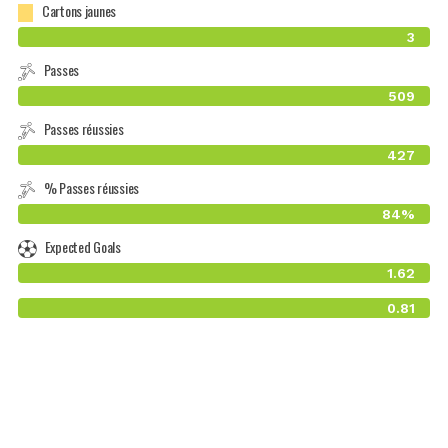
Cartons jaunes
3
Passes
509
Passes réussies
427
% Passes réussies
84%
Expected Goals
1.62
0.81