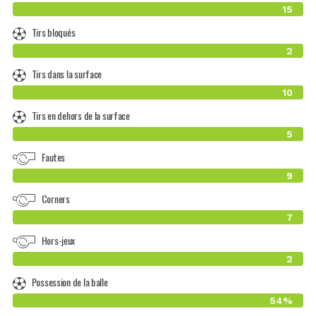
15
Tirs bloqués
2
Tirs dans la surface
10
Tirs en dehors de la surface
5
Fautes
9
Corners
7
Hors-jeux
2
Possession de la balle
54%