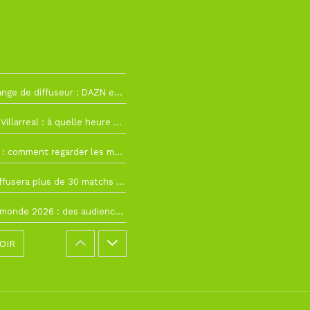
h12
La Liga change de diffuseur : DAZN et Disney+ remplacent beIN Sports !
h19
RC Lens – Villarreal : à quelle heure et sur quelle chaîne voir la finale de la Como Cup ?
 19h57
Como Cup : comment regarder les matchs du RC Lens en direct ?
 19h16
Ligue 1+ diffusera plus de 30 matchs amicaux avant la reprise de la Ligue 1
 15h22
Coupe du monde 2026 : des audiences record, mais M6 devrait perdre très gros !
OIR