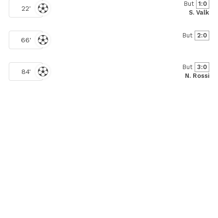
But
1:0
22'
S. Valk
But
2:0
66'
But
3:0
84'
N. Rossi