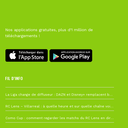
Nos applications gratuites, plus d'1 million de
téléchargements !
FIL D’INFO
6 août à 10h12
La Liga change de diffuseur : DAZN et Disney+ remplacent beIN Sports !
1 août à 09h19
RC Lens – Villarreal : à quelle heure et sur quelle chaîne voir la finale de la Como Cup ?
27 juillet à 19h57
Como Cup : comment regarder les matchs du RC Lens en direct ?
22 juillet à 19h16