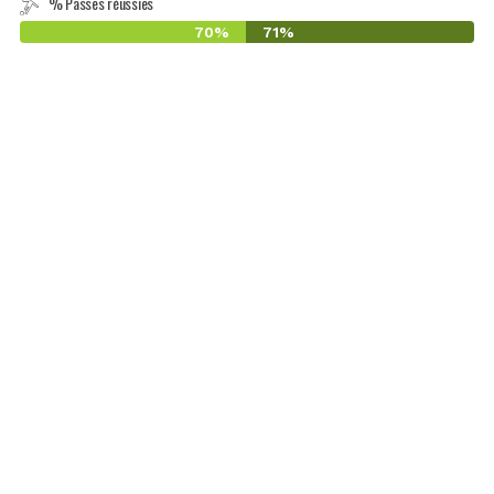
% Passes réussies
70%
71%