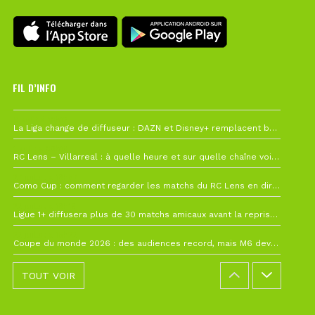
FIL D’INFO
6 août à 10h12
La Liga change de diffuseur : DAZN et Disney+ remplacent beIN Sports !
1 août à 09h19
RC Lens – Villarreal : à quelle heure et sur quelle chaîne voir la finale de la Como Cup ?
27 juillet à 19h57
Como Cup : comment regarder les matchs du RC Lens en direct ?
22 juillet à 19h16
Ligue 1+ diffusera plus de 30 matchs amicaux avant la reprise de la Ligue 1
22 juillet à 15h22
Coupe du monde 2026 : des audiences record, mais M6 devrait perdre très gros !
TOUT VOIR