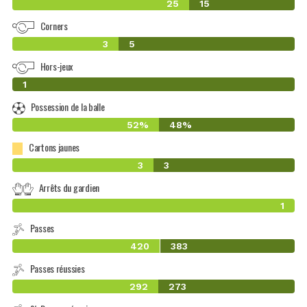
25
15
Corners
3
5
Hors-jeux
0
1
Possession de la balle
52%
48%
Cartons jaunes
3
3
Arrêts du gardien
1
Passes
420
383
Passes réussies
292
273