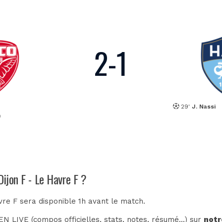
2
-
1
29'
J. Nassi
n
Dijon F - Le Havre F ?
vre F sera disponible 1h avant le match.
N LIVE (compos officielles, stats, notes, résumé...) sur
notr