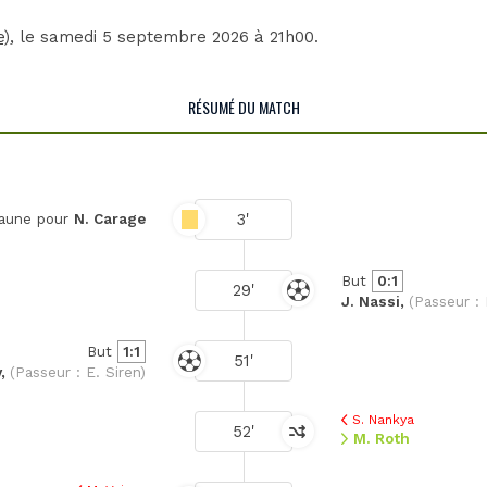
e)
, le samedi 5 septembre 2026 à 21h00.
RÉSUMÉ DU MATCH
3'
jaune pour
N. Carage
But
0:1
29'
J. Nassi,
(Passeur : I
But
1:1
51'
y,
(Passeur : E. Siren)
S. Nankya
52'
M. Roth