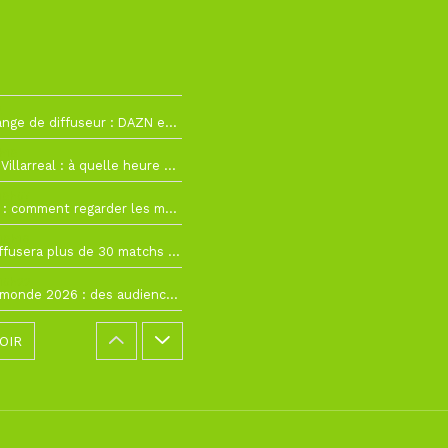
2
La Liga change de diffuseur : DAZN et Disney+ remplacent beIN Sports !
h19
RC Lens – Villarreal : à quelle heure et sur quelle chaîne voir la finale de la Como Cup ?
 19h57
Como Cup : comment regarder les matchs du RC Lens en direct ?
 19h16
Ligue 1+ diffusera plus de 30 matchs amicaux avant la reprise de la Ligue 1
 15h22
Coupe du monde 2026 : des audiences record, mais M6 devrait perdre très gros !
OIR