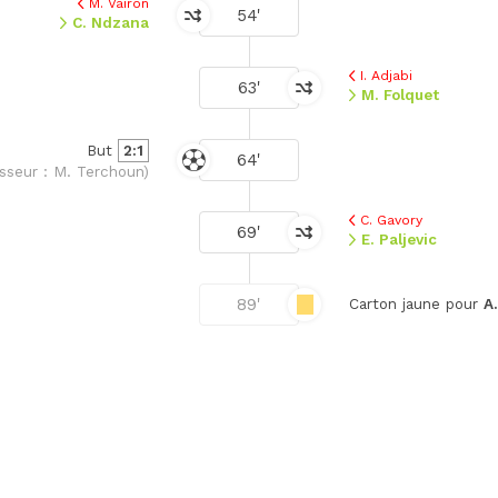
M. Vairon
54'
C. Ndzana
I. Adjabi
63'
M. Folquet
But
2:1
64'
sseur : M. Terchoun)
C. Gavory
69'
E. Paljevic
89'
Carton jaune pour
A