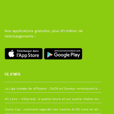
Nos applications gratuites, plus d'1 million de
téléchargements !
FIL D’INFO
6 août à 10h12
La Liga change de diffuseur : DAZN et Disney+ remplacent beIN Sports !
1 août à 09h19
RC Lens – Villarreal : à quelle heure et sur quelle chaîne voir la finale de la Como Cup ?
27 juillet à 19h57
Como Cup : comment regarder les matchs du RC Lens en direct ?