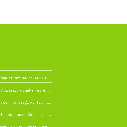
2
La Liga change de diffuseur : DAZN et Disney+ remplacent beIN Sports !
h19
RC Lens – Villarreal : à quelle heure et sur quelle chaîne voir la finale de la Como Cup ?
 19h57
Como Cup : comment regarder les matchs du RC Lens en direct ?
 19h16
Ligue 1+ diffusera plus de 30 matchs amicaux avant la reprise de la Ligue 1
 15h22
Coupe du monde 2026 : des audiences record, mais M6 devrait perdre très gros !