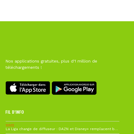
Nos applications gratuites, plus d'1 million de
téléchargements !
FIL D’INFO
10h12
La Liga change de diffuseur : DAZN et Disney+ remplacent beIN Sports !