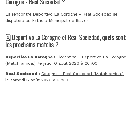
Corogne - Real Sociedad ?
La rencontre Deportivo La Corogne - Real Sociedad se
disputera au
Estadio Municipal de Riazor
.
🗓️ Deportivo La Corogne et Real Sociedad, quels sont
les prochains matchs ?
Deportivo La Corogne :
Fiorentina - Deportivo La Corogne
(Match amical)
, le jeudi 6 août 2026 à 20h00.
Real Sociedad :
Cologne - Real Sociedad (Match amical)
,
le samedi 8 août 2026 à 15h30.