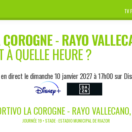
TV 
A COROGNE
-
RAYO VALLEC
T À QUELLE HEURE ?
 en direct le dimanche 10 janvier 2027 à 17h00 sur Di
RTIVO LA COROGNE - RAYO VALLECANO,
JOURNÉE 19 • STADE : ESTADIO MUNICIPAL DE RIAZOR