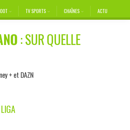
FOOT
TV SPORTS
CHAÎNES
ACTU
ANO
: SUR QUELLE
sney + et DAZN
 LIGA