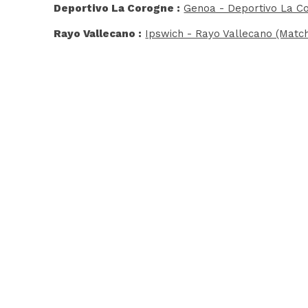
Deportivo La Corogne :
Genoa - Deportivo La C
Rayo Vallecano :
Ipswich - Rayo Vallecano (Matc