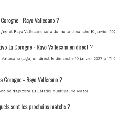
a Corogne - Rayo Vallecano ?
gne et Rayo Vallecano sera donné le dimanche 10 janvier 2027
tivo La Corogne - Rayo Vallecano en direct ?
Vallecano (Liga) en direct le dimanche 10 janvier 2027 à 17h
La Corogne - Rayo Vallecano ?
ano se disputera au
Estadio Municipal de Riazor
.
quels sont les prochains matchs ?