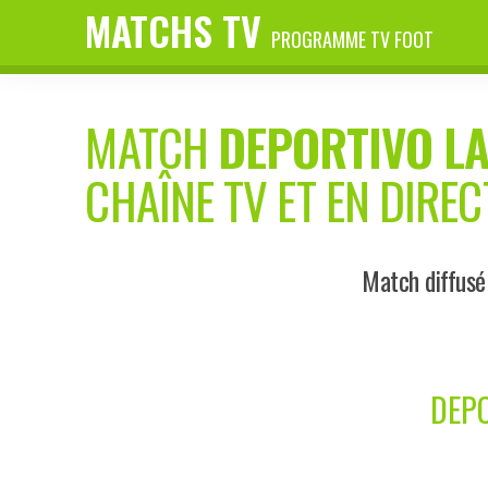
MATCHS TV
PROGRAMME TV FOOT
MATCH
DEPORTIVO L
CHAÎNE TV ET EN DIREC
Match diffusé
DEPO