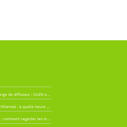
2
La Liga change de diffuseur : DAZN et Disney+ remplacent beIN Sports !
h19
RC Lens – Villarreal : à quelle heure et sur quelle chaîne voir la finale de la Como Cup ?
 19h57
Como Cup : comment regarder les matchs du RC Lens en direct ?