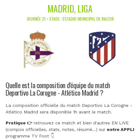
MADRID, LIGA
JOURNÉE 21 • STADE : ESTADIO MUNICIPAL DE RIAZOR
Quelle est la composition d'équipe du match
Deportivo La Corogne - Atlético Madrid ?
La composition officielle du match Deportivo La Corogne -
Atlético Madrid sera disponible 1h avant le match.
Pratique 👉
retrouvez ce match et bien d'autres EN LIVE
(compos officielles, stats, notes, résumé...) sur
notre APPLI
programme TV Foot 👇