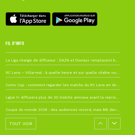
FIL D’INFO
6 août à 10h12
La Liga change de diffuseur : DAZN et Disney+ remplacent beIN Sports !
1 août à 09h19
RC Lens – Villarreal : à quelle heure et sur quelle chaîne voir la finale de la Como Cup ?
27 juillet à 19h57
Como Cup : comment regarder les matchs du RC Lens en direct ?
22 juillet à 19h16
Ligue 1+ diffusera plus de 30 matchs amicaux avant la reprise de la Ligue 1
22 juillet à 15h22
Coupe du monde 2026 : des audiences record, mais M6 devrait perdre très gros !
TOUT VOIR