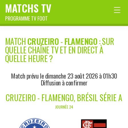
MATCHS TV
PROGRAMME TV FOOT
MATCH
CRUZEIRO
-
FLAMENGO
: SUR
QUELLE CHAÎNE TV ET EN DIRECT À
QUELLE HEURE ?
Match prévu le dimanche 23 août 2026 à 01h30
Diffusion à confirmer
CRUZEIRO - FLAMENGO, BRÉSIL SÉRIE A
JOURNÉE 24