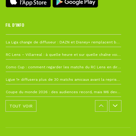
FIL D’INFO
6 août à 10h12
La Liga change de diffuseur : DAZN et Disney+ remplacent beIN Sports !
1 août à 09h19
RC Lens – Villarreal : à quelle heure et sur quelle chaîne voir la finale de la Como Cup ?
27 juillet à 19h57
Como Cup : comment regarder les matchs du RC Lens en direct ?
22 juillet à 19h16
Ligue 1+ diffusera plus de 30 matchs amicaux avant la reprise de la Ligue 1
22 juillet à 15h22
Coupe du monde 2026 : des audiences record, mais M6 devrait perdre très gros !
TOUT VOIR