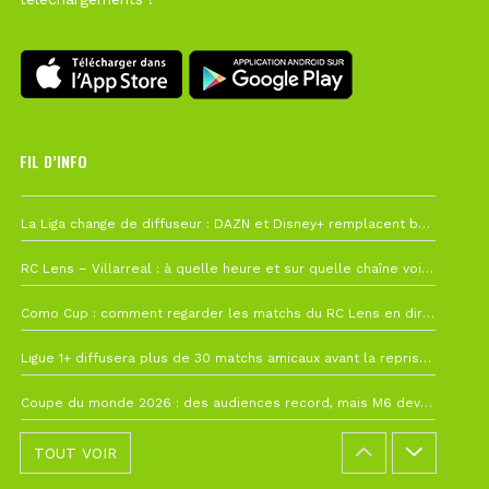
FIL D’INFO
Hier à 10h12
La Liga change de diffuseur : DAZN et Disney+ remplacent beIN Sports !
1 août à 09h19
RC Lens – Villarreal : à quelle heure et sur quelle chaîne voir la finale de la Como Cup ?
27 juillet à 19h57
Como Cup : comment regarder les matchs du RC Lens en direct ?
22 juillet à 19h16
Ligue 1+ diffusera plus de 30 matchs amicaux avant la reprise de la Ligue 1
22 juillet à 15h22
Coupe du monde 2026 : des audiences record, mais M6 devrait perdre très gros !
TOUT VOIR