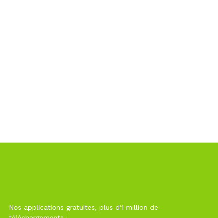
Nos applications gratuites, plus d'1 million de
téléchargements !