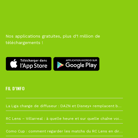
Nos applications gratuites, plus d'1 million de
téléchargements !
FIL D’INFO
6 août à 10h12
La Liga change de diffuseur : DAZN et Disney+ remplacent beIN Sports !
1 août à 09h19
RC Lens – Villarreal : à quelle heure et sur quelle chaîne voir la finale de la Como Cup ?
27 juillet à 19h57
Como Cup : comment regarder les matchs du RC Lens en direct ?