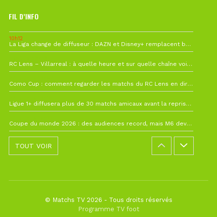
FIL D’INFO
10h12
La Liga change de diffuseur : DAZN et Disney+ remplacent beIN Sports !
1 août à 09h19
RC Lens – Villarreal : à quelle heure et sur quelle chaîne voir la finale de la Como Cup ?
27 juillet à 19h57
Como Cup : comment regarder les matchs du RC Lens en direct ?
22 juillet à 19h16
Ligue 1+ diffusera plus de 30 matchs amicaux avant la reprise de la Ligue 1
22 juillet à 15h22
Coupe du monde 2026 : des audiences record, mais M6 devrait perdre très gros !
TOUT VOIR
© Matchs TV 2026 - Tous droits réservés
Programme TV foot