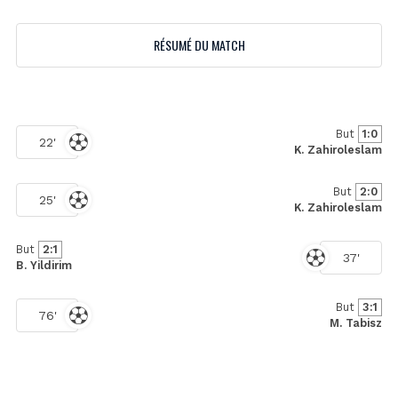
RÉSUMÉ DU MATCH
But
1:0
22'
K. Zahiroleslam
But
2:0
25'
K. Zahiroleslam
But
2:1
37'
B. Yildirim
But
3:1
76'
M. Tabisz