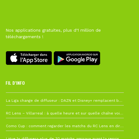
Nos applications gratuites, plus d'1 million de
téléchargements !
FIL D’INFO
6 août à 10h12
La Liga change de diffuseur : DAZN et Disney+ remplacent beIN Sports !
1 août à 09h19
RC Lens – Villarreal : à quelle heure et sur quelle chaîne voir la finale de la Como Cup ?
27 juillet à 19h57
Como Cup : comment regarder les matchs du RC Lens en direct ?
22 juillet à 19h16
Ligue 1+ diffusera plus de 30 matchs amicaux avant la reprise de la Ligue 1