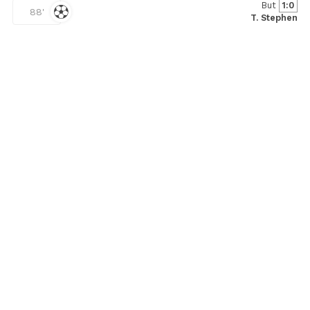
But
1:0
88'
T. Stephen