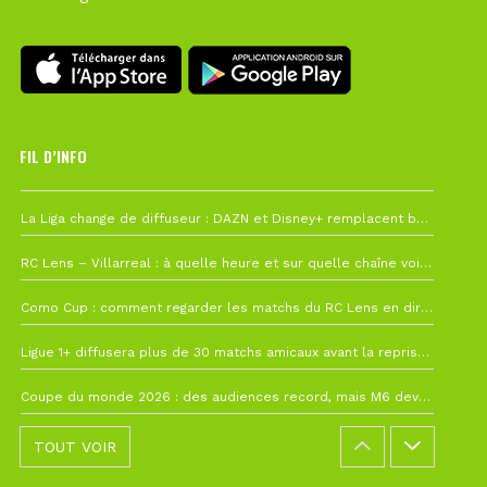
FIL D’INFO
6 août à 10h12
La Liga change de diffuseur : DAZN et Disney+ remplacent beIN Sports !
1 août à 09h19
RC Lens – Villarreal : à quelle heure et sur quelle chaîne voir la finale de la Como Cup ?
27 juillet à 19h57
Como Cup : comment regarder les matchs du RC Lens en direct ?
22 juillet à 19h16
Ligue 1+ diffusera plus de 30 matchs amicaux avant la reprise de la Ligue 1
22 juillet à 15h22
Coupe du monde 2026 : des audiences record, mais M6 devrait perdre très gros !
TOUT VOIR