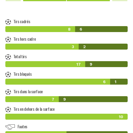
Tirs cadrés
8
6
Tirs hors cadre
3
2
Total tirs
17
9
Tirs bloqués
6
1
Tirs dans la surface
7
9
Tirs en dehors de la surface
10
Fautes