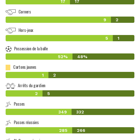
17
17
Corners
9
2
Hors-jeux
5
1
Possession de la balle
52%
48%
Cartons jaunes
1
2
Arrêts du gardien
2
5
Passes
349
332
Passes réussies
285
266