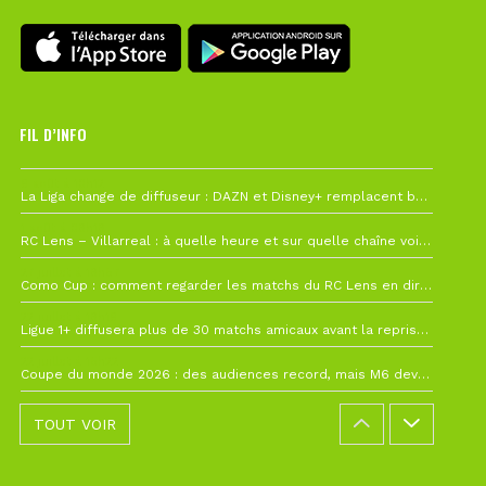
FIL D’INFO
6 août à 10h12
La Liga change de diffuseur : DAZN et Disney+ remplacent beIN Sports !
1 août à 09h19
RC Lens – Villarreal : à quelle heure et sur quelle chaîne voir la finale de la Como Cup ?
27 juillet à 19h57
Como Cup : comment regarder les matchs du RC Lens en direct ?
22 juillet à 19h16
Ligue 1+ diffusera plus de 30 matchs amicaux avant la reprise de la Ligue 1
22 juillet à 15h22
Coupe du monde 2026 : des audiences record, mais M6 devrait perdre très gros !
TOUT VOIR