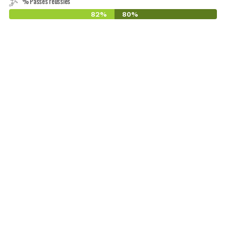
% Passes réussies
82%
80%