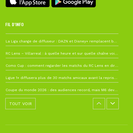
FIL D’INFO
Hier à 10h12
La Liga change de diffuseur : DAZN et Disney+ remplacent beIN Sports !
1 août à 09h19
RC Lens – Villarreal : à quelle heure et sur quelle chaîne voir la finale de la Como Cup ?
27 juillet à 19h57
Como Cup : comment regarder les matchs du RC Lens en direct ?
22 juillet à 19h16
Ligue 1+ diffusera plus de 30 matchs amicaux avant la reprise de la Ligue 1
22 juillet à 15h22
Coupe du monde 2026 : des audiences record, mais M6 devrait perdre très gros !
TOUT VOIR