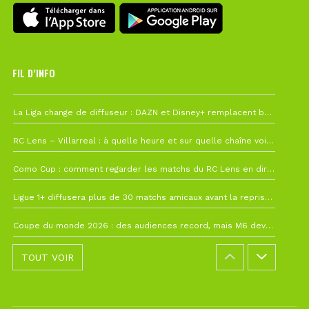
FIL D’INFO
6 août à 10h12
La Liga change de diffuseur : DAZN et Disney+ remplacent beIN Sports !
1 août à 09h19
RC Lens – Villarreal : à quelle heure et sur quelle chaîne voir la finale de la Como Cup ?
27 juillet à 19h57
Como Cup : comment regarder les matchs du RC Lens en direct ?
22 juillet à 19h16
Ligue 1+ diffusera plus de 30 matchs amicaux avant la reprise de la Ligue 1
22 juillet à 15h22
Coupe du monde 2026 : des audiences record, mais M6 devrait perdre très gros !
TOUT VOIR