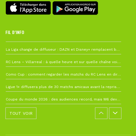
FIL D’INFO
6 août à 10h12
La Liga change de diffuseur : DAZN et Disney+ remplacent beIN Sports !
1 août à 09h19
RC Lens – Villarreal : à quelle heure et sur quelle chaîne voir la finale de la Como Cup ?
27 juillet à 19h57
Como Cup : comment regarder les matchs du RC Lens en direct ?
22 juillet à 19h16
Ligue 1+ diffusera plus de 30 matchs amicaux avant la reprise de la Ligue 1
22 juillet à 15h22
Coupe du monde 2026 : des audiences record, mais M6 devrait perdre très gros !
TOUT VOIR