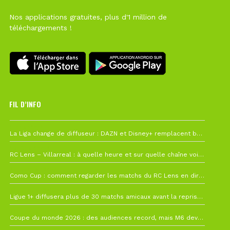
Nos applications gratuites, plus d'1 million de
téléchargements !
FIL D’INFO
Hier à 10h12
La Liga change de diffuseur : DAZN et Disney+ remplacent beIN Sports !
1 août à 09h19
RC Lens – Villarreal : à quelle heure et sur quelle chaîne voir la finale de la Como Cup ?
27 juillet à 19h57
Como Cup : comment regarder les matchs du RC Lens en direct ?
22 juillet à 19h16
Ligue 1+ diffusera plus de 30 matchs amicaux avant la reprise de la Ligue 1
22 juillet à 15h22
Coupe du monde 2026 : des audiences record, mais M6 devrait perdre très gros !