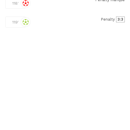
118'
Penalty
3:3
119'