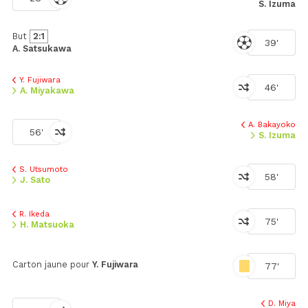
S. Izuma
But
2:1
39'
A. Satsukawa
Y. Fujiwara
46'
A. Miyakawa
A. Bakayoko
56'
S. Izuma
S. Utsumoto
58'
J. Sato
R. Ikeda
75'
H. Matsuoka
Carton jaune pour
Y. Fujiwara
77'
D. Miya