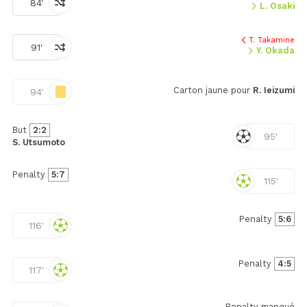
84'
L. Osaki
T. Takamine
91'
Y. Okada
Carton jaune pour
R. Ieizumi
94'
But
2:2
95'
S. Utsumoto
Penalty
5:7
115'
Penalty
5:6
116'
Penalty
4:5
117'
Penalty manqué