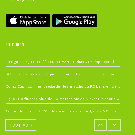
FIL D’INFO
6 août à 10h12
La Liga change de diffuseur : DAZN et Disney+ remplacent beIN Sports !
1 août à 09h19
RC Lens – Villarreal : à quelle heure et sur quelle chaîne voir la finale de la Como Cup ?
27 juillet à 19h57
Como Cup : comment regarder les matchs du RC Lens en direct ?
22 juillet à 19h16
Ligue 1+ diffusera plus de 30 matchs amicaux avant la reprise de la Ligue 1
22 juillet à 15h22
Coupe du monde 2026 : des audiences record, mais M6 devrait perdre très gros !
TOUT VOIR