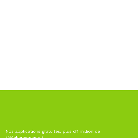
Nos applications gratuites, plus d'1 million de
téléchargements !