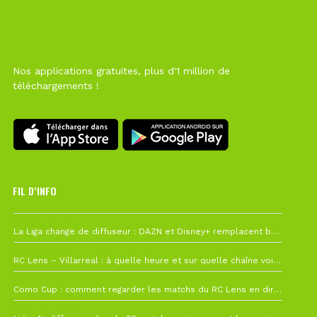
Nos applications gratuites, plus d'1 million de
téléchargements !
FIL D’INFO
6 août à 10h12
La Liga change de diffuseur : DAZN et Disney+ remplacent beIN Sports !
1 août à 09h19
RC Lens – Villarreal : à quelle heure et sur quelle chaîne voir la finale de la Como Cup ?
27 juillet à 19h57
Como Cup : comment regarder les matchs du RC Lens en direct ?
22 juillet à 19h16