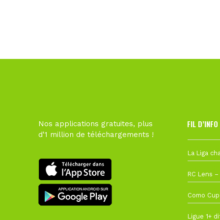
FIL D’INFO
Nos applications gratuites, plus
d'1 million de téléchargements !
6 août à 10
1 août à 09
27 juillet à
22 juillet à