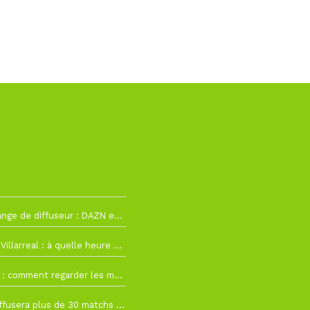
h12
La Liga change de diffuseur : DAZN et Disney+ remplacent beIN Sports !
h19
RC Lens – Villarreal : à quelle heure et sur quelle chaîne voir la finale de la Como Cup ?
 19h57
Como Cup : comment regarder les matchs du RC Lens en direct ?
 19h16
Ligue 1+ diffusera plus de 30 matchs amicaux avant la reprise de la Ligue 1