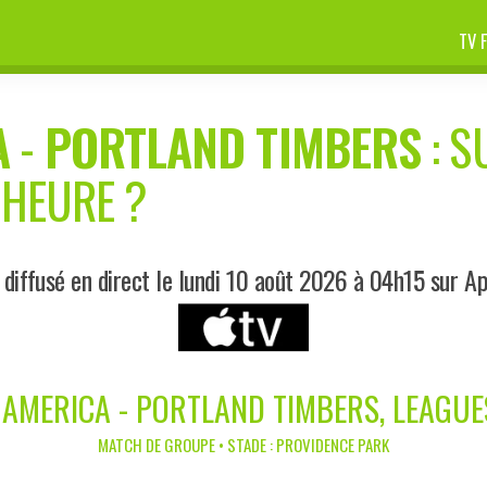
TV 
A
-
PORTLAND TIMBERS
: S
 HEURE ?
diffusé en direct le lundi 10 août 2026 à 04h15 sur A
 AMERICA - PORTLAND TIMBERS, LEAGUE
MATCH DE GROUPE • STADE : PROVIDENCE PARK