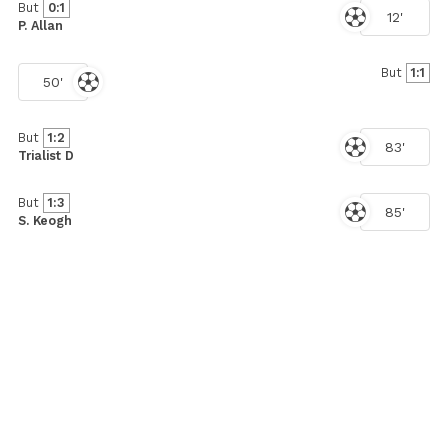
But
0:1
12'
P. Allan
But
1:1
50'
But
1:2
83'
Trialist D
But
1:3
85'
S. Keogh