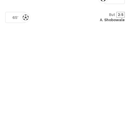
But
2:5
65'
A. Shobowale