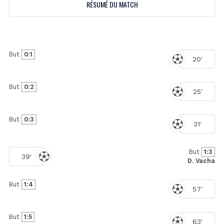
RÉSUMÉ DU MATCH
But
0:1
20'
But
0:2
25'
But
0:3
31'
But
1:3
39'
D. Vacha
But
1:4
57'
But
1:5
63'