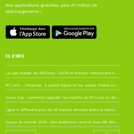
Nos applications gratuites, plus d'1 million de
téléchargements !
FIL D’INFO
Hier à 10h12
La Liga change de diffuseur : DAZN et Disney+ remplacent beIN Sports !
1 août à 09h19
RC Lens – Villarreal : à quelle heure et sur quelle chaîne voir la finale de la Como Cup ?
27 juillet à 19h57
Como Cup : comment regarder les matchs du RC Lens en direct ?
22 juillet à 19h16
Ligue 1+ diffusera plus de 30 matchs amicaux avant la reprise de la Ligue 1
22 juillet à 15h22
Coupe du monde 2026 : des audiences record, mais M6 devrait perdre très gros !