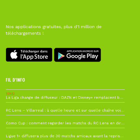
Nos applications gratuites, plus d'1 million de
téléchargements !
FIL D’INFO
10h12
La Liga change de diffuseur : DAZN et Disney+ remplacent beIN Sports !
1 août à 09h19
RC Lens – Villarreal : à quelle heure et sur quelle chaîne voir la finale de la Como Cup ?
27 juillet à 19h57
Como Cup : comment regarder les matchs du RC Lens en direct ?
22 juillet à 19h16
Ligue 1+ diffusera plus de 30 matchs amicaux avant la reprise de la Ligue 1