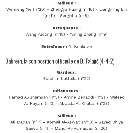
Milieux :
Wenneng Xie (n°20) - Zhengyu Huang (n°16) - Liangming Lin
(n°11) - Serginho (n°8)
Attaquants :
Wang Yudong (n°10) - Yuning Zhang (n°9)
Entraîneur :
B. Ivanković
Bahreïn, la composition officielle de D. Talajić (4-4-2)
Gardien :
Ebrahim Lutfalla (n°22)
Défenseurs :
Hamad Al-Shamsan (n°5) - Amine Benaddi (n°2) - Waleed
Al-Hayam (n°3) - Abdulla Al-Khalasi (n°23)
Milieux :
Ali Madan (n°7) - Komail Al-Aswad (n°10) - Sayed Dhiya
Saeed (n°4) - Mahdi Al-Humaidan (n°20)