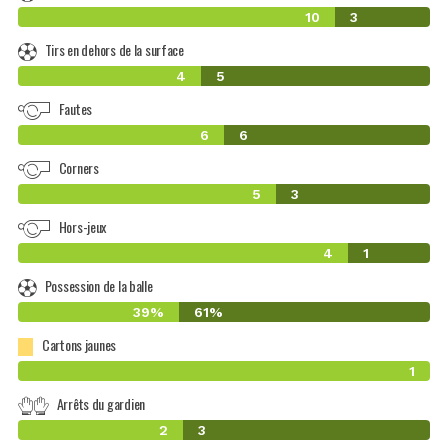
10
3
Tirs en dehors de la surface
4
5
Fautes
6
6
Corners
5
3
Hors-jeux
4
1
Possession de la balle
39%
61%
Cartons jaunes
1
Arrêts du gardien
2
3