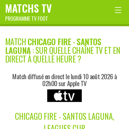
MATCHS TV
PROGRAMME TV FOOT
MATCH
CHICAGO FIRE
-
SANTOS
LAGUNA
: SUR QUELLE CHAÎNE TV ET EN
DIRECT À QUELLE HEURE ?
Match diffusé en direct le lundi 10 août 2026 à
02h00 sur Apple TV
CHICAGO FIRE - SANTOS LAGUNA,
LEAGUES CUP