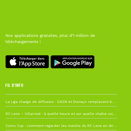
Nos applications gratuites, plus d'1 million de
téléchargements !
FIL D’INFO
Hier à 10h12
La Liga change de diffuseur : DAZN et Disney+ remplacent beIN Sports !
1 août à 09h19
RC Lens – Villarreal : à quelle heure et sur quelle chaîne voir la finale de la Como Cup ?
27 juillet à 19h57
Como Cup : comment regarder les matchs du RC Lens en direct ?