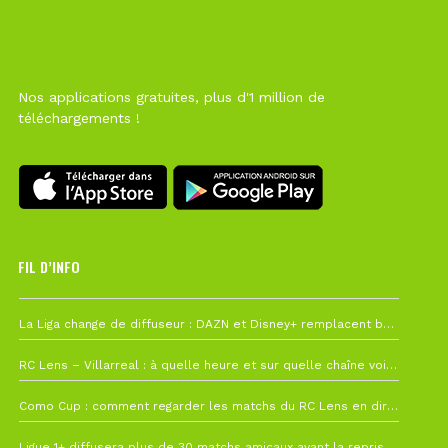
Nos applications gratuites, plus d'1 million de
téléchargements !
FIL D’INFO
6 août à 10h12
La Liga change de diffuseur : DAZN et Disney+ remplacent beIN Sports !
1 août à 09h19
RC Lens – Villarreal : à quelle heure et sur quelle chaîne voir la finale de la Como Cup ?
27 juillet à 19h57
Como Cup : comment regarder les matchs du RC Lens en direct ?
22 juillet à 19h16
Ligue 1+ diffusera plus de 30 matchs amicaux avant la reprise de la Ligue 1